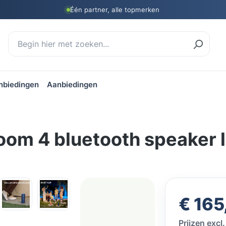
Één partner, alle topmerken
nbiedingen
Aanbiedingen
om 4 bluetooth speaker l
Normale prij
€ 165
Prijzen exc