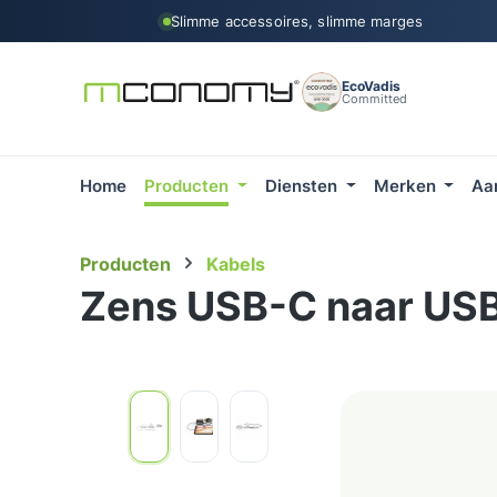
Slimme accessoires, slimme marges
 naar de hoofdinhoud
Ga naar de zoekopdracht
Ga naar de hoofdnavigatie
EcoVadis
Committed
Home
Producten
Diensten
Merken
Aa
Producten
Kabels
Zens USB-C naar USB-
Afbeeldingengalerij overslaan