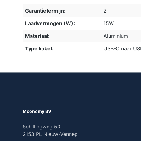
Garantietermijn:
2
Laadvermogen (W):
15W
Materiaal:
Aluminium
Type kabel:
USB-C naar US
Mconomy BV
Schillingweg 50
2153 PL Nieuw-Vennep