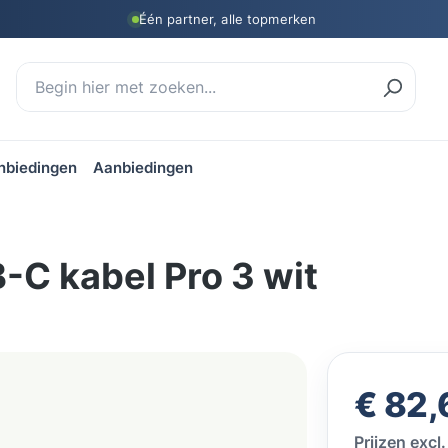
Één partner, alle topmerken
nbiedingen
Aanbiedingen
C kabel Pro 3 wit
Normale prij
€ 82,
Prijzen exc