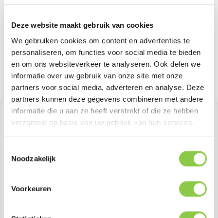
Deze website maakt gebruik van cookies
We gebruiken cookies om content en advertenties te
personaliseren, om functies voor social media te bieden
en om ons websiteverkeer te analyseren. Ook delen we
informatie over uw gebruik van onze site met onze
partners voor social media, adverteren en analyse. Deze
partners kunnen deze gegevens combineren met andere
informatie die u aan ze heeft verstrekt of die ze hebben
Normale prijs:
€ 33,05
verzameld op basis van uw gebruik van hun services.
Prijzen excl. BTW
Toestemmingsselectie
Noodzakelijk
Producthoeveelheid: Voer de gewenste h
Bestel nu
Voorkeuren
Productnummer:
IOSIDCLCMS-S25-507
Voorraad:
17