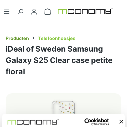
Ga naar de hoofdinhoud
Winkelwagentje bevat 0 artikelen. 
Producten
Telefoonhoesjes
iDeal of Sweden Samsung
Galaxy S25 Clear case petite
floral
Afbeeldingengalerij overslaan