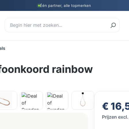
Één partner, alle topmerken
als
efoonkoord rainbow
Normale prij
€ 16,
Prijzen exc