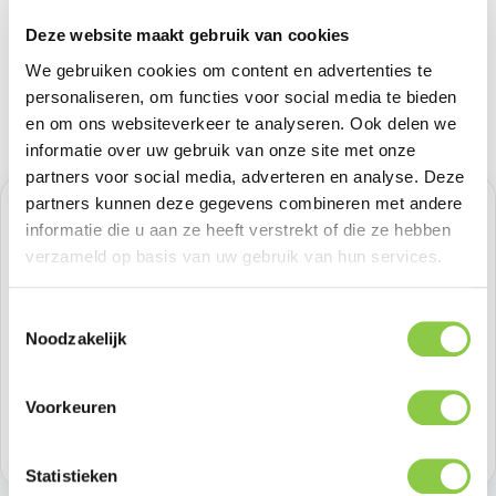
Deze website maakt gebruik van cookies
We gebruiken cookies om content en advertenties te
personaliseren, om functies voor social media te bieden
en om ons websiteverkeer te analyseren. Ook delen we
informatie over uw gebruik van onze site met onze
partners voor social media, adverteren en analyse. Deze
partners kunnen deze gegevens combineren met andere
Normale prijs:
€ 33,05
informatie die u aan ze heeft verstrekt of die ze hebben
verzameld op basis van uw gebruik van hun services.
Prijzen excl. BTW
Toestemmingsselectie
Producthoeveelheid: Voer de gewenste h
Bestel nu
Noodzakelijk
Productnummer:
IOSIDCLCMS-I2561-507
Voorkeuren
Voorraad:
20
Statistieken