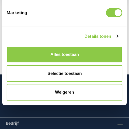
Marketing
Beschrijving
Houd het zomergevoel altijd bij je met deze
Details tonen
stijlvolle case. Dit hoesje is ideaal voor liefhebbers
van een minimalistisch en…
Meer
Alles toestaan
Selectie toestaan
Weigeren
Mconomy BV
Bedrijf