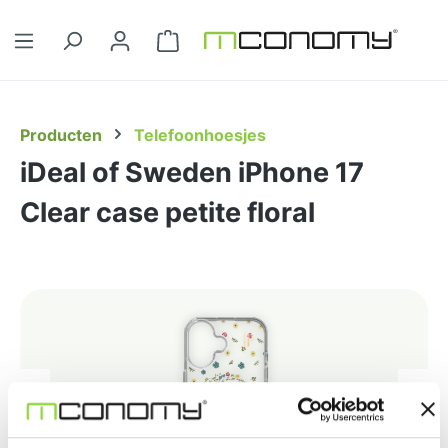
Ga naar de hoofdinhoud
Winkelwagentje bevat 0 artikelen. 
Producten
Telefoonhoesjes
iDeal of Sweden iPhone 17
Clear case petite floral
Afbeeldingengalerij overslaan