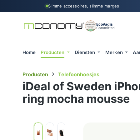
Slimme accessoires, slimme marges
 naar de hoofdinhoud
Ga naar de zoekopdracht
Ga naar de hoofdnavigatie
EcoVadis
Committed
Home
Producten
Diensten
Merken
Aa
Producten
Telefoonhoesjes
iDeal of Sweden iPho
ring mocha mousse
Afbeeldingengalerij overslaan