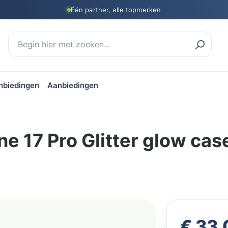
Één partner, alle topmerken
nbiedingen
Aanbiedingen
ne 17 Pro Glitter glow ca
Normale prij
€ 33,