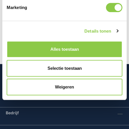
Marketing
Beschrijving
De Slim Case MagSafe iPhone 17 Pro in Glossy
Details tonen
Blush Pink voegt een subtiel vleugje kleur toe aan je
iPhone, zonder dat je de…
Meer
Alles toestaan
Selectie toestaan
Weigeren
Mconomy BV
Bedrijf