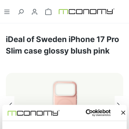
Ga naar de hoofdinhoud
Winkelwagentje bevat 0 artikelen. 
iDeal of Sweden iPhone 17 Pro
Slim case glossy blush pink
Afbeeldingengalerij overslaan