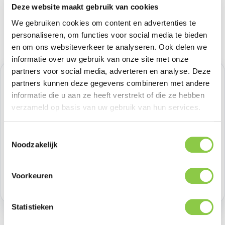
Deze website maakt gebruik van cookies
We gebruiken cookies om content en advertenties te
personaliseren, om functies voor social media te bieden
en om ons websiteverkeer te analyseren. Ook delen we
informatie over uw gebruik van onze site met onze
partners voor social media, adverteren en analyse. Deze
Normale prijs:
€ 24,79
partners kunnen deze gegevens combineren met andere
informatie die u aan ze heeft verstrekt of die ze hebben
Prijzen excl. BTW
verzameld op basis van uw gebruik van hun services.
Producthoeveelheid: Voer de gewenste h
Toestemmingsselectie
Bestel nu
Noodzakelijk
Productnummer:
IOSIDSLCMS-I2561P-585
Voorkeuren
Voorraad:
17
Statistieken