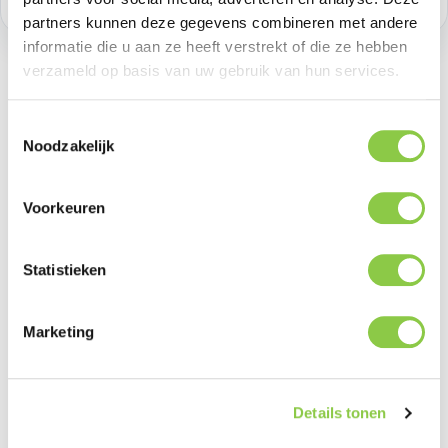
partners kunnen deze gegevens combineren met andere
informatie die u aan ze heeft verstrekt of die ze hebben
verzameld op basis van uw gebruik van hun services.
Toestemmingsselectie
Beschrijving
Noodzakelijk
Ontdek de Defend Heavy Impact Hoes voor de
Samsung Galaxy S25+, ontworpen om je toestel
Voorkeuren
ultieme bescherming te bieden. De De…
Meer
Statistieken
Marketing
Productgalerij overslaan
Related
Details tonen