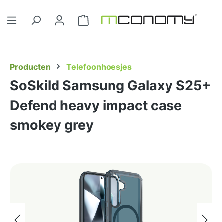
Ga naar de hoofdinhoud
Winkelwagentje bevat 0 artikelen. 
Producten
Telefoonhoesjes
SoSkild Samsung Galaxy S25+
Defend heavy impact case
smokey grey
Afbeeldingengalerij overslaan