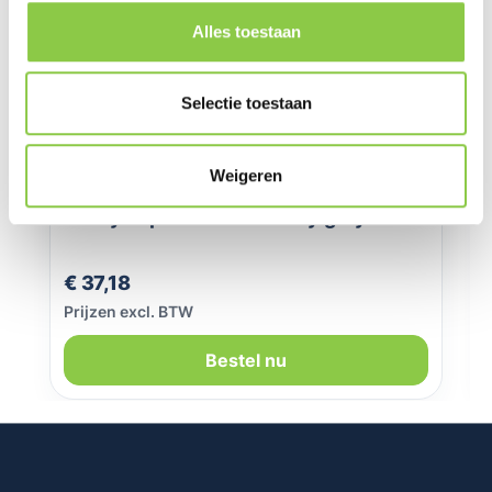
Alles toestaan
Selectie toestaan
Weigeren
SoSkild Samsung Galaxy S25+ Defend
heavy impact case smokey grey
Normale prijs:
€ 37,18
Prijzen excl. BTW
Bestel nu