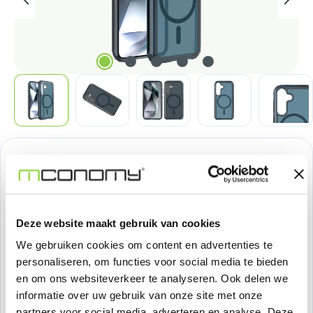
Normale prijs:
€ 37,18
Prijzen excl. BTW
Deze website maakt gebruik van cookies
Producthoeveelheid: Voer de gewenste h
Bestel nu
We gebruiken cookies om content en advertenties te
personaliseren, om functies voor social media te bieden
Productnummer:
SOSIMP0137
en om ons websiteverkeer te analyseren. Ook delen we
informatie over uw gebruik van onze site met onze
Voorraad:
29
partners voor social media, adverteren en analyse. Deze