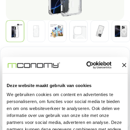
Normale prijs:
€ 37,18
Prijzen excl. BTW
Deze website maakt gebruik van cookies
Producthoeveelheid: Voer de gewenste h
Bestel nu
We gebruiken cookies om content en advertenties te
personaliseren, om functies voor social media te bieden
Productnummer:
SOSIMP0126
en om ons websiteverkeer te analyseren. Ook delen we
informatie over uw gebruik van onze site met onze
Voorraad:
>100
partners voor social media, adverteren en analyse. Deze
partners kunnen deze gegevens combineren met andere