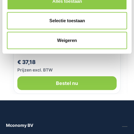
Alles toestaan
Selectie toestaan
Weigeren
SoSkild iPhone 16 Defend heavy
impact case met magnetische ring
transparant
Normale prijs:
€ 37,18
Prijzen excl. BTW
Bestel nu
Mconomy BV