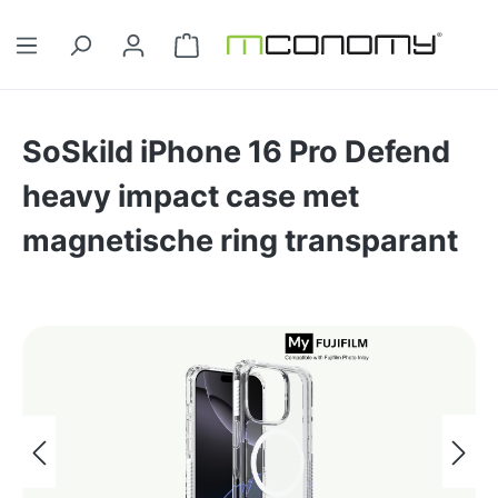
Ga naar de hoofdinhoud
Winkelwagentje bevat 0 artikelen. 
SoSkild iPhone 16 Pro Defend
heavy impact case met
magnetische ring transparant
Afbeeldingengalerij overslaan