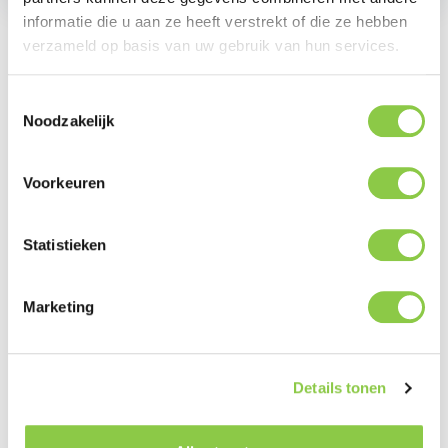
informatie die u aan ze heeft verstrekt of die ze hebben
verzameld op basis van uw gebruik van hun services.
Beschrijving
Toestemmingsselectie
Noodzakelijk
Ontdek de Defend Heavy Impact Hoes voor de
iPhone 16 Pro, ontworpen om je toestel de ultieme
bescherming te geven. De Defend…
Meer
Voorkeuren
Statistieken
Marketing
Productgalerij overslaan
Related
Details tonen